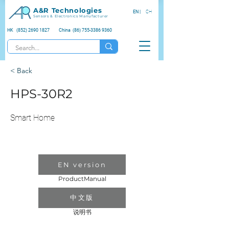
A&R Technologies
EN |
CH
Sensors & Electronics Manufacturer
HK (852) 2690 1827
China (86) 755-3386 9360
< Back
HPS-30R2
Smart Home
EN version
ProductManual
中文版
说明书