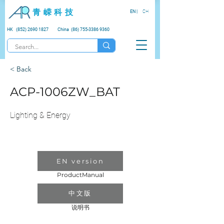
青 嵘 科 技
EN |
CH
HK (852) 2690 1827
China (86) 755-3386 9360
< Back
ACP-1006ZW_BAT
Lighting & Energy
EN version
ProductManual
中文版
说明书