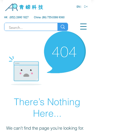
青 嵘 科 技
EN |
CH
HK (852) 2690 1827
China (86) 755-3386 9360
There’s Nothing
Here...
We can’t find the page you’re looking for.