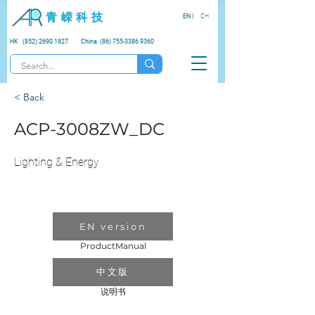
青 嵘 科 技
EN |
CH
HK (852) 2690 1827
China (86) 755-3386 9360
< Back
ACP-3008ZW_DC
Lighting & Energy
EN version
ProductManual
中文版
说明书