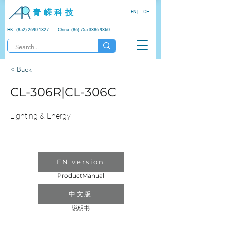
青 嵘 科 技
EN |
CH
HK (852) 2690 1827
China (86) 755-3386 9360
< Back
CL-306R|CL-306C
Lighting & Energy
EN version
ProductManual
中文版
说明书