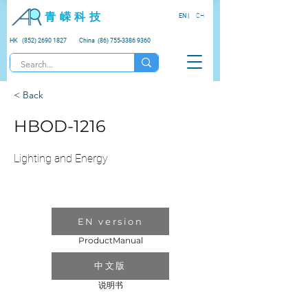
青 嵘 科 技
EN |
CH
HK (852) 2690 1827
China (86) 755-3386 9360
< Back
HBOD-1216
Lighting and Energy
EN version
ProductManual
中文版
说明书