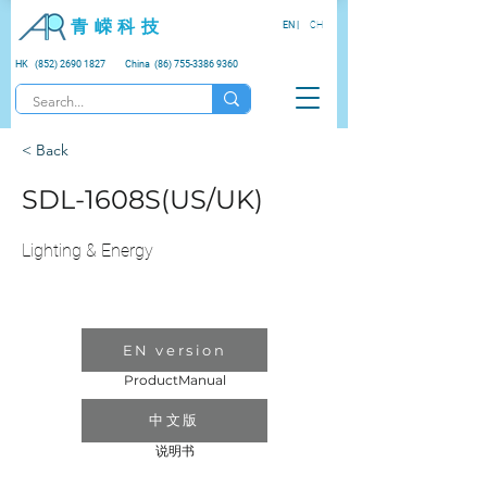
青 嵘 科 技
EN |
CH
HK (852) 2690 1827
China (86) 755-3386 9360
< Back
SDL-1608S(US/UK)
Lighting & Energy
EN version
ProductManual
中文版
说明书