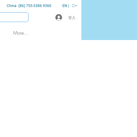
China (86) 755-3386 9360
EN |
CH
登入
More...