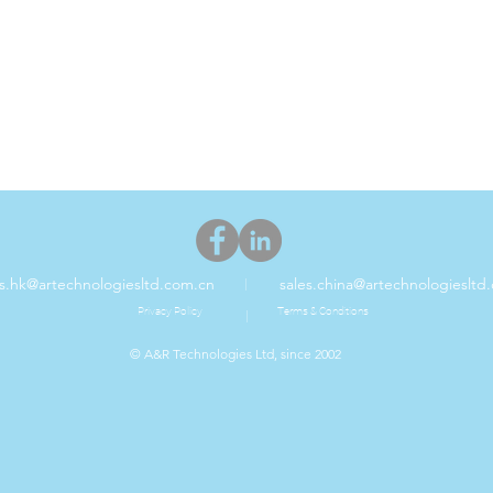
es.hk@artechnologiesltd.com.cn
sales.china@artechnologiesltd
|
Privacy Policy
Terms & Conditions
|
© A&R Technologies Ltd, since 2002