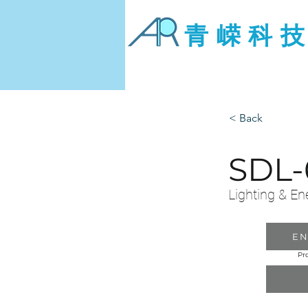
青 嵘 科 技
< Back
SDL-
Lighting & En
EN
Pr