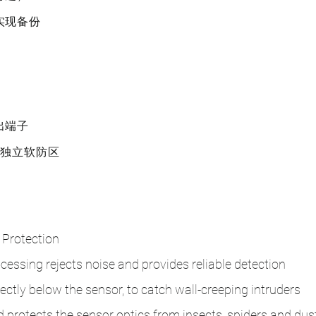
实现备份
出端子
种独立软防区
 Protection
ssing rejects noise and provides reliable detection
ctly below the sensor, to catch wall-creeping intruders
 protects the sensor optics from insects, spiders and dus