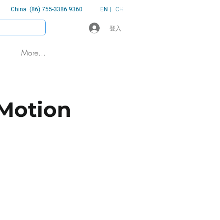
China (86) 755-3386 9360
EN |
CH
登入
More...
 Motion