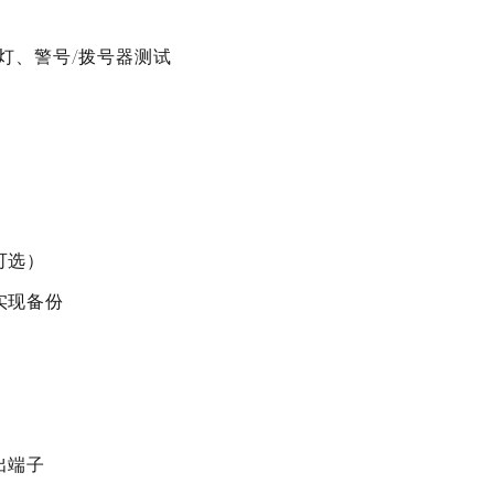
警灯、警号/拨号器测试
可选）
实现备份
出端子