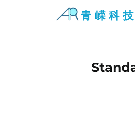
青 嵘 科 技
Standa