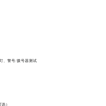
警灯、警号/拨号器测试
可选）