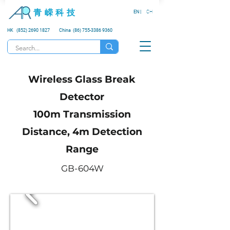
青 嵘 科 技
EN |
CH
HK (852) 2690 1827
China (86) 755-3386 9360
Wireless Glass Break
Detector
100m Transmission
Distance, 4m Detection
Range
GB-604W